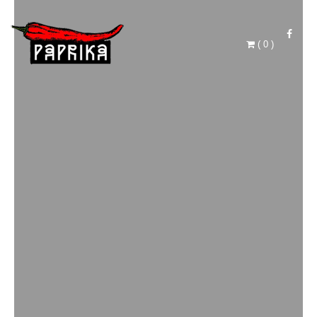
(
0
)