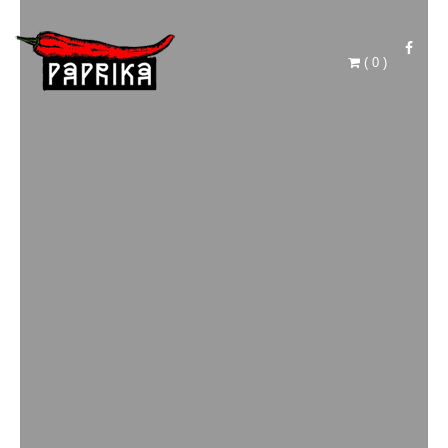
(
0
)