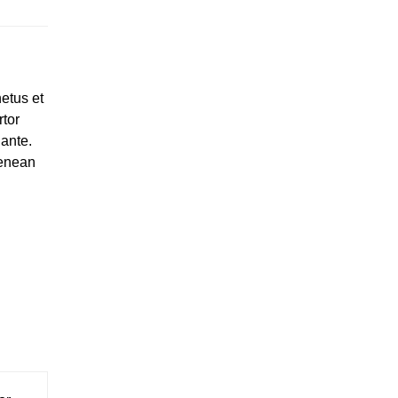
etus et
tor
 ante.
Aenean