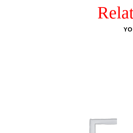
Rela
YO