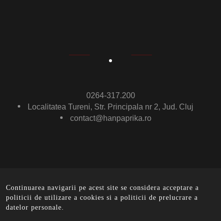
0264-317.200
Localitatea Tureni, Str. Principala nr 2, Jud. Cluj
contact@hanpaprika.ro
Continuarea navigarii pe acest site se considera acceptare a
© Ham Paprika 2016 .
All rights reserved. - implemented
politicii de utilizare a cookies si a politicii de prelucrare a
by
EurobitMedia
datelor personale.