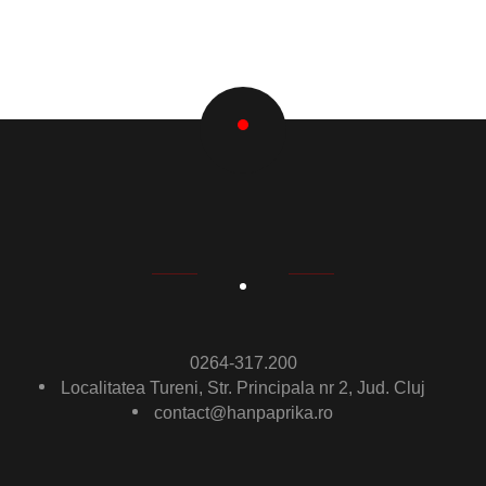
0264-317.200
Localitatea Tureni, Str. Principala nr 2, Jud. Cluj
contact@hanpaprika.ro